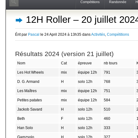
Compétitions
Randonnée
H
12H Roller – 20 juillet 202
Érit par
Pascal
le 24 April 2024 à 13h35 dans
Activités
,
Compétitions
Résultats 2024 (version 21 juillet)
Nom
Cat
épreuve
nb tours
Les Hot Wheels
mix
équipe 12h
791
D. G. Armand
H
solo 12h
768
Les Maîtres
mix
équipe 12h
751
Petites patates
mix
équipe 12h
584
Jackob Savard
H
solo 12h
510
Beth
F
solo 12h
460
Han Solo
H
solo 12h
333
Gamzsolo
H
solo 12h
327