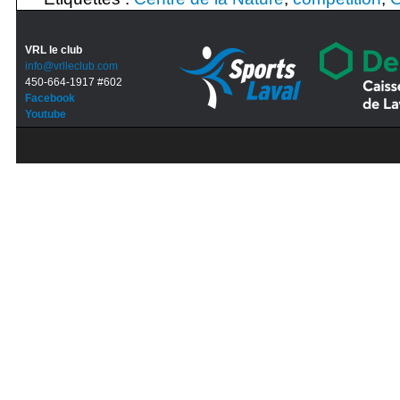
VRL le club
info@vrlleclub.com
450-664-1917 #602
Facebook
Youtube