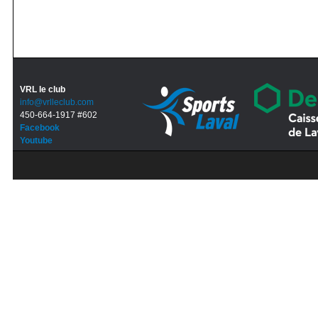
VRL le club
info@vrlleclub.com
450-664-1917 #602
Facebook
Youtube