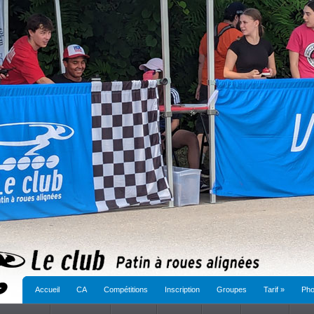
Accueil
CA
Compétitions
Inscription
Groupes
Tarif
»
Pho