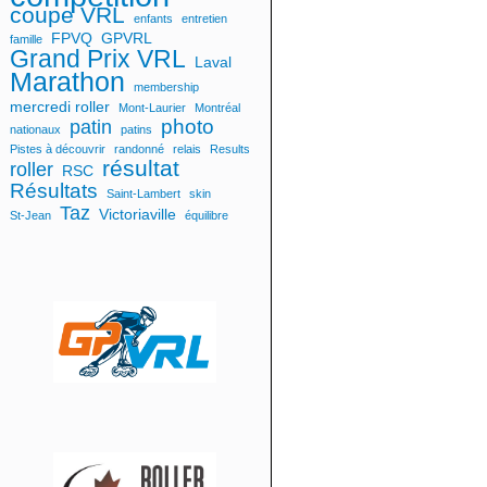
coupe VRL
enfants
entretien
FPVQ
GPVRL
famille
Grand Prix VRL
Laval
Marathon
membership
mercredi roller
Mont-Laurier
Montréal
photo
patin
nationaux
patins
Pistes à découvrir
randonné
relais
Results
résultat
roller
RSC
Résultats
Saint-Lambert
skin
Taz
Victoriaville
St-Jean
équilibre