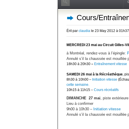
Cours/Entraînem
Érit par
claudia
le 23 May 2012 à 01h3
MERCREDI 23 mai au Circuit Gilles-Vi
à Montréal, rendez-vous à l’épingle:
P
Annulé s’il la chaussée est mouillée p
18h30 à 20h30
–
Entraînement vitesse
SAMEDI 26 mai à la Récréathèque
, pi
8h30 à 10h00 –
Initiation vitesse
(Échauf
cette semaine.
10h15 à 11h15 –
Cours récréatifs
DIMANCHE 27 mai
, piste extérieure
Lieu à confirmer
9h00 à 10h30 –
Initiation vitesse
Annulé s’il la chaussée est mouillée p