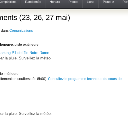
Compétitions
Randonnée
Horaire
Photos
Liens
Pistes
»
Par
ents (23, 26, 27 mai)
7 dans
Comunications
lleneuve
, piste extérieure
arking P1 de l’île Notre-Dame
ar la pluie. Surveillez la météo
ste intérieure
fement en souliers dès 8h00).
Consultez le programme technique du cours de
ar la pluie. Surveillez la météo.