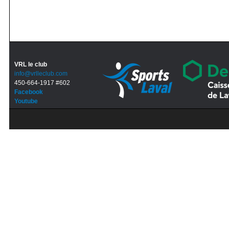
VRL le club
info@vrlleclub.com
450-664-1917 #602
Facebook
Youtube