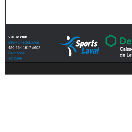
VRL le club
info@vrlleclub.com
450-664-1917 #602
Facebook
Youtube