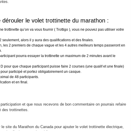
antes.
dérouler le volet trottinette du marathon :
 trottinette qu’on va vous fournir ( Trottigo ), vous ne pouvez pas utiliser votre
 seulement, alors il y aura des qualifications et des finales.
ion, les 2 premiers de chaque vague et les 4 autres meilleurs temps passeront en
m.
participant pourra essayer la trottinette un maximum de 2 minutes avant le
et D pour que chaque participant puisse faire 2 courses (une qualif et une finale)
pour participé et portez obligatoirement un casque.
ximal de 48 participants.
cation et en final.
 participation et que nous recevons de bon commentaire on pourrais refaire
 des trottinettes.
r le site du Marathon du Canada pour ajouter le volet trottinette électrique,