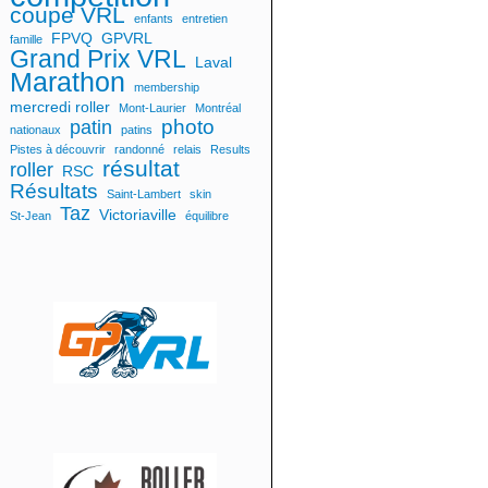
coupe VRL
enfants
entretien
FPVQ
GPVRL
famille
Grand Prix VRL
Laval
Marathon
membership
mercredi roller
Mont-Laurier
Montréal
photo
patin
nationaux
patins
Pistes à découvrir
randonné
relais
Results
résultat
roller
RSC
Résultats
Saint-Lambert
skin
Taz
Victoriaville
St-Jean
équilibre