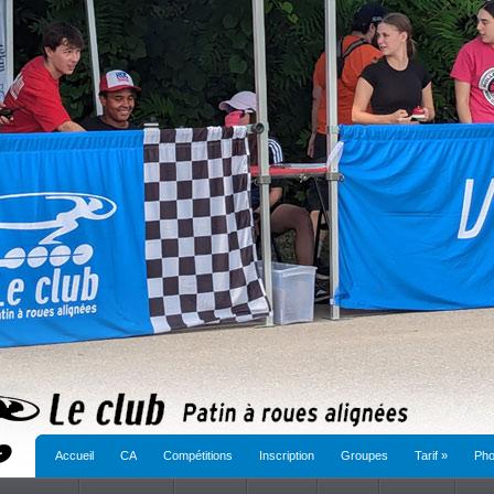
Accueil
CA
Compétitions
Inscription
Groupes
Tarif
»
Pho