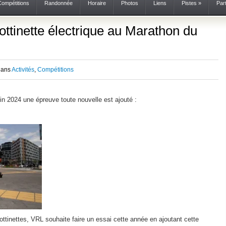
Compétitions
Randonnée
Horaire
Photos
Liens
Pistes
»
Par
ottinette électrique au Marathon du
dans
Activités
,
Compétitions
n 2024 une épreuve toute nouvelle est ajouté :
rottinettes, VRL souhaite faire un essai cette année en ajoutant cette