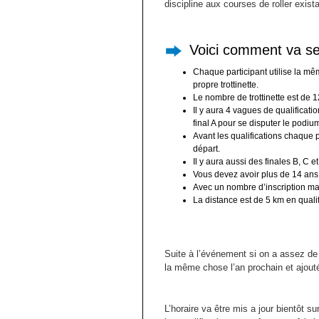
discipline aux courses de roller exist
Voici comment va se 
Chaque participant utilise la même
propre trottinette.
Le nombre de trottinette est de 12
Il y aura 4 vagues de qualificat
final A pour se disputer le podiu
Avant les qualifications chaque 
départ.
Il y aura aussi des finales B, C 
Vous devez avoir plus de 14 ans 
Avec un nombre d’inscription ma
La distance est de 5 km en qualifi
Suite à l’événement si on a assez de
la même chose l’an prochain et ajouté
L’horaire va être mis a jour bientôt su