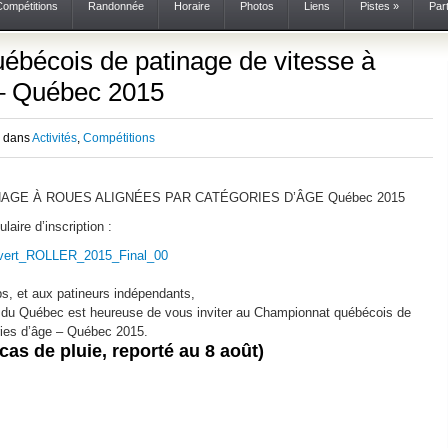
Compétitions
Randonnée
Horaire
Photos
Liens
Pistes
»
Par
bécois de patinage de vitesse à
 – Québec 2015
2 dans
Activités
,
Compétitions
AGE À ROUES ALIGNÉES PAR CATÉGORIES D’ÂGE Québec 2015
laire d’inscription :
ouvert_ROLLER_2015_Final_00
bs, et aux patineurs indépendants,
e du Québec est heureuse de vous inviter au Championnat québécois de
ries d’âge – Québec 2015.
cas de pluie, reporté au 8 août)