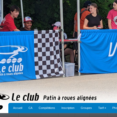
Accueil
CA
Compétitions
Inscription
Groupes
Tarif
»
Pho