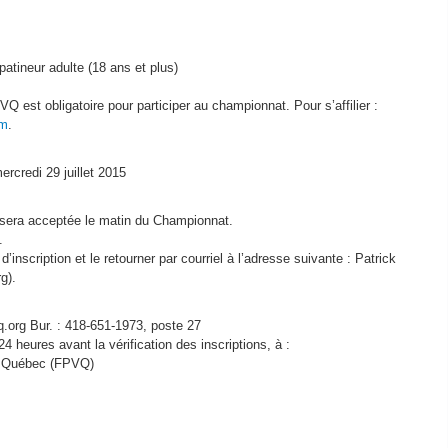
atineur adulte (18 ans et plus)
PVQ est obligatoire pour participer au championnat. Pour s’affilier :
fm
.
ercredi 29 juillet 2015
 sera acceptée le matin du Championnat.
.
d’inscription et le retourner par courriel à l’adresse suivante : Patrick
g).
org Bur. : 418-651-1973, poste 27
4 heures avant la vérification des inscriptions, à :
du Québec (FPVQ)