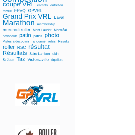
coupe VRL
enfants
entretien
FPVQ
GPVRL
famille
Grand Prix VRL
Laval
Marathon
membership
mercredi roller
Mont-Laurier
Montréal
photo
patin
nationaux
patins
Pistes à découvrir
randonné
relais
Results
résultat
roller
RSC
Résultats
Saint-Lambert
skin
Taz
Victoriaville
St-Jean
équilibre