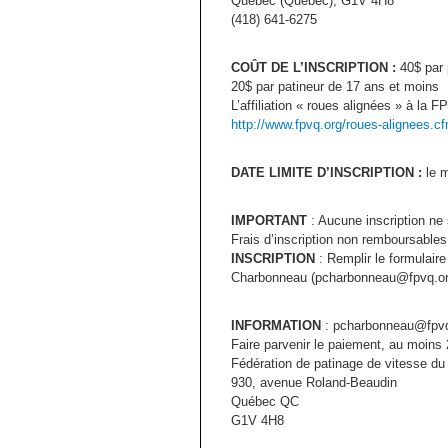
Québec (Québec), G1V 4H8
(418) 641-6275
COÛT DE L’INSCRIPTION :
40$ par p
20$ par patineur de 17 ans et moins
L’affiliation « roues alignées » à la F
http://www.fpvq.org/roues-alignees.c
DATE LIMITE D’INSCRIPTION :
le m
IMPORTANT
: Aucune inscription ne
Frais d’inscription non remboursables
INSCRIPTION
: Remplir le formulaire 
Charbonneau (pcharbonneau@fpvq.or
INFORMATION
: pcharbonneau@fpvq.
Faire parvenir le paiement, au moins 2
Fédération de patinage de vitesse 
930, avenue Roland-Beaudin
Québec QC
G1V 4H8