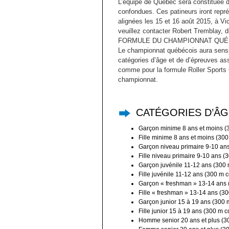
L’équipe de Québec sera constituée d
confondues. Ces patineurs iront rep
alignées les 15 et 16 août 2015, à Vic
veuillez contacter Robert Tremblay, 
FORMULE DU CHAMPIONNAT QUÉ
Le championnat québécois aura sens
catégories d’âge et de d’épreuves ass
comme pour la formule Roller Sports 
championnat.
CATÉGORIES D’ÂG
Garçon minime 8 ans et moins (3
Fille minime 8 ans et moins (300
Garçon niveau primaire 9-10 ans
Fille niveau primaire 9-10 ans (
Garçon juvénile 11-12 ans (300 
Fille juvénile 11-12 ans (300 m 
Garçon « freshman » 13-14 ans (
Fille « freshman » 13-14 ans (30
Garçon junior 15 à 19 ans (300 m
Fille junior 15 à 19 ans (300 m 
Homme senior 20 ans et plus (30