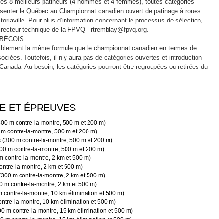
es 8 meilleurs patineurs (4 hommes et 4 femmes), toutes catégories
résenter le Québec au Championnat canadien ouvert de patinage à roues
toriaville. Pour plus d’information concernant le processus de sélection,
directeur technique de la FPVQ : rtremblay@fpvq.org.
BÉCOIS :
iblement la même formule que le championnat canadien en termes de
ociées. Toutefois, il n’y aura pas de catégories ouvertes et introduction
Canada. Au besoin, les catégories pourront être regroupées ou retirées du
E ET ÉPREUVES
00 m contre-la-montre, 500 m et 200 m)
 m contre-la-montre, 500 m et 200 m)
 (300 m contre-la-montre, 500 m et 200 m)
300 m contre-la-montre, 500 m et 200 m)
m contre-la-montre, 2 km et 500 m)
contre-la-montre, 2 km et 500 m)
300 m contre-la-montre, 2 km et 500 m)
0 m contre-la-montre, 2 km et 500 m)
 contre-la-montre, 10 km élimination et 500 m)
contre-la-montre, 10 km élimination et 500 m)
0 m contre-la-montre, 15 km élimination et 500 m)