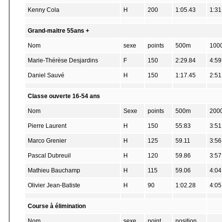
Kenny Cola
H
200
1:05.43
1:31
Grand-maitre 55ans +
Nom
sexe
points
500m
100
Marie-Thérèse Desjardins
F
150
2:29.84
4:59
Daniel Sauvé
H
150
1:17.45
2:51
Classe ouverte 16-54 ans
Nom
Sexe
points
500m
200
Pierre Laurent
H
150
55:83
3:51
Marco Grenier
H
125
59.11
3:56
Pascal Dubreuil
H
120
59.86
3:57
Mathieu Bauchamp
H
115
59.06
4:04
Olivier Jean-Batiste
H
90
1:02.28
4:05
Course à élimination
Nom
sexe
point
position