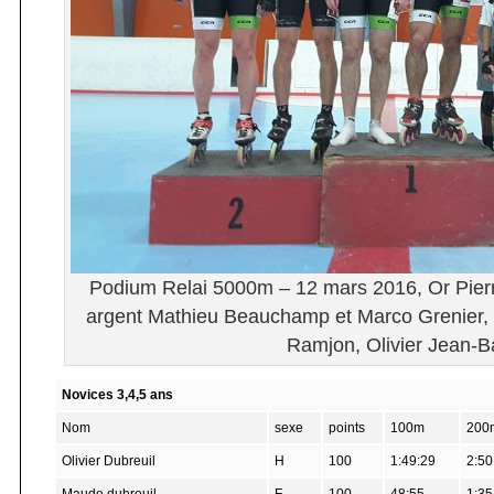
Podium Relai 5000m – 12 mars 2016, Or Pierr
argent Mathieu Beauchamp et Marco Grenier, 
Ramjon, Olivier Jean-Ba
Novices 3,4,5 ans
Nom
sexe
points
100m
200
Olivier Dubreuil
H
100
1:49:29
2:50