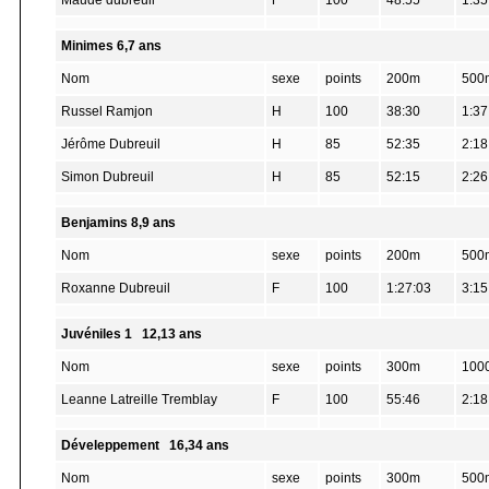
Maude dubreuil
F
100
48:55
1:35
Minimes 6,7 ans
Nom
sexe
points
200m
500
Russel Ramjon
H
100
38:30
1:37
Jérôme Dubreuil
H
85
52:35
2:18
Simon Dubreuil
H
85
52:15
2:26
Benjamins 8,9 ans
Nom
sexe
points
200m
500
Roxanne Dubreuil
F
100
1:27:03
3:15
Juvéniles 1 12,13 ans
Nom
sexe
points
300m
100
Leanne Latreille Tremblay
F
100
55:46
2:18
Déveleppement 16,34 ans
Nom
sexe
points
300m
500