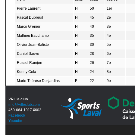
Pierre Laurent
H
50
1er
Pascal Dubreuil
H
45
2e
Marco Grenier
H
40
3e
Mathieu Bauchamp
H
35
4e
Olivier Jean-Batiste
H
30
5e
Daniel Sauvé
H
28
6e
Russel Ramjon
H
26
7e
Kenny Cola
H
24
8e
Marie-Thérèse Desjardins
F
22
9e
VRL le club
info@vrlleclub.com
450-664-1917 #602
Facebook
Youtube