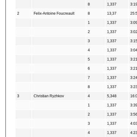
8
1,337
3:1
2
Felix-Antoine Foucreault
8
13,37
25:
1
1,337
3:0
2
1,337
3:0
3
1,337
3:1
4
1,337
3:0
5
1,337
3:2
6
1,337
3:2
7
1,337
3:2
8
1,337
3:2
3
Christian Ryzhkov
4
5,348
16:
1
1,337
3:3
2
1,337
3:5
3
1,337
4:0
4
1,337
4:2