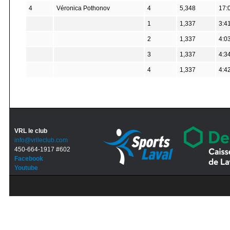
4
Véronica Pothonov
4
5,348
17:
1
1,337
3:4
2
1,337
4:0
3
1,337
4:3
4
1,337
4:4
VRL le club
info@vrlleclub.com
450-664-1917 #602
Facebook
Youtube