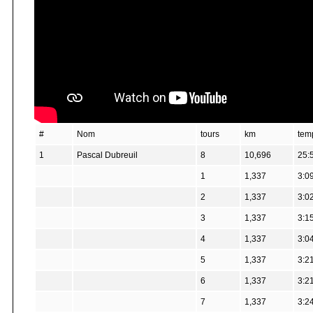
#
Nom
tours
km
tem
1
Pascal Dubreuil
8
10,696
25:
1
1,337
3:0
2
1,337
3:0
3
1,337
3:1
4
1,337
3:0
5
1,337
3:2
6
1,337
3:2
7
1,337
3:2