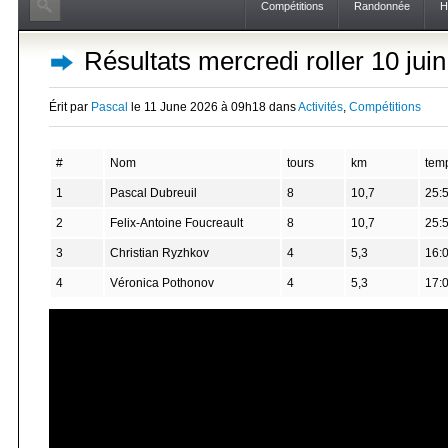
Compétitions
Randonnée
H
Résultats mercredi roller 10 jui
Érit par
Pascal
le 11 June 2026 à 09h18 dans
Activités
,
Compétitions
#
Nom
tours
km
tem
1
Pascal Dubreuil
8
10,7
25:
2
Felix-Antoine Foucreault
8
10,7
25:
3
Christian Ryzhkov
4
5,3
16:
4
Véronica Pothonov
4
5,3
17: