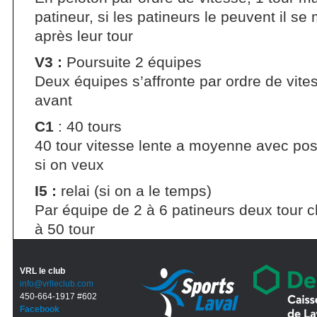
patineur, si les patineurs le peuvent il se
après leur tour
V3 :
Poursuite 2 équipes
Deux équipes s’affronte par ordre de vit
avant
C1
: 40 tours
40 tour vitesse lente a moyenne avec pos
si on veux
I5 :
relai (si on a le temps)
Par équipe de 2 à 6 patineurs deux tour c
à 50 tour
VRL le club
info@vrlleclub.com
450-664-1917 #602
Facebook