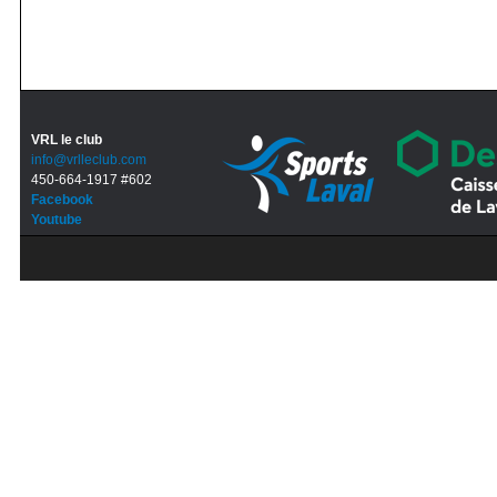
VRL le club
info@vrlleclub.com
450-664-1917 #602
Facebook
Youtube