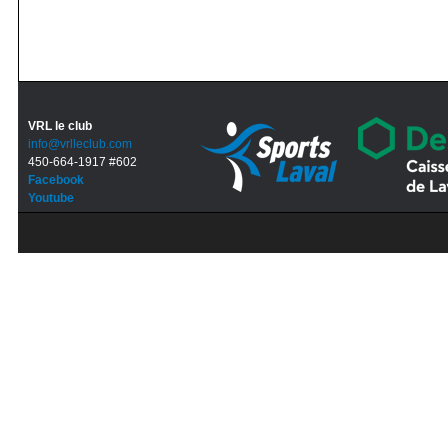
VRL le club
info@vrlleclub.com
450-664-1917 #602
Facebook
Youtube