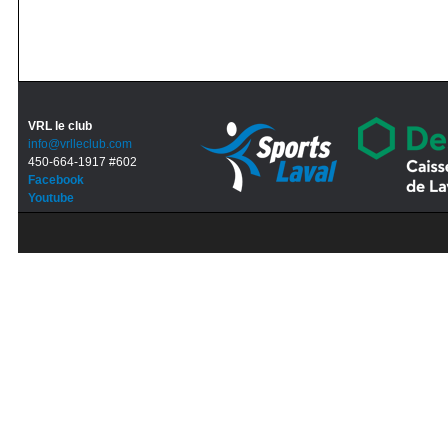
VRL le club
info@vrlleclub.com
450-664-1917 #602
Facebook
Youtube