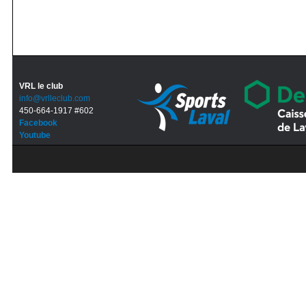
VRL le club
info@vrlleclub.com
450-664-1917 #602
Facebook
Youtube