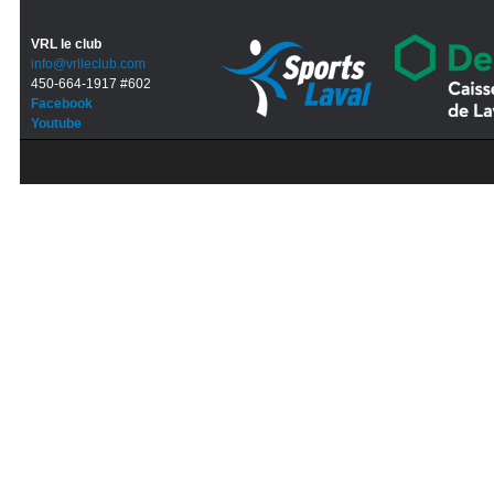
VRL le club
info@vrlleclub.com
450-664-1917 #602
Facebook
Youtube