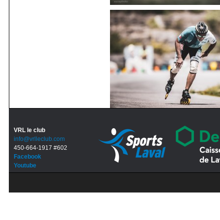
VRL le club
info@vrlleclub.com
450-664-1917 #602
Facebook
Youtube