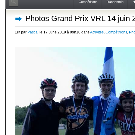
Compétitions
Randonnée
H
Photos Grand Prix VRL 14 juin 
Érit par
Pascal
le 17 June 2019 à 09h10 dans
Activités
,
Compétitions
,
Pho