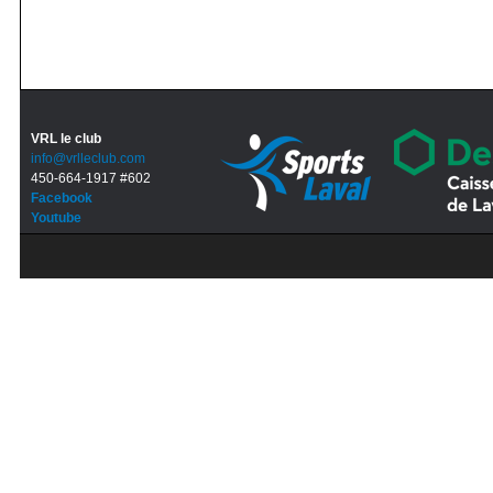
VRL le club
info@vrlleclub.com
450-664-1917 #602
Facebook
Youtube