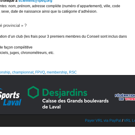
ctronique à
sclement@fpvq.org
ntes: nom, prénom, adresse complète (numéro d’appartement), ville, code
l, sexe, date de naissance ainsi que la catégorie d’adhésion.
 provincial » ?
tion d’un club (les frais pour 3 premiers membres du Conseil sont inclus dans
de façon compétitive
iels, juges, chronométreurs, etc.
onship
,
championnat
,
FPVQ
,
membership
,
RSC
Payer VRL via PayPal
/
VRL L