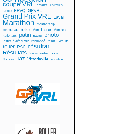
coupe VRL
enfants
entretien
FPVQ
GPVRL
famille
Grand Prix VRL
Laval
Marathon
membership
mercredi roller
Mont-Laurier
Montréal
photo
patin
nationaux
patins
Pistes à découvrir
randonné
relais
Results
résultat
roller
RSC
Résultats
Saint-Lambert
skin
Taz
Victoriaville
St-Jean
équilibre