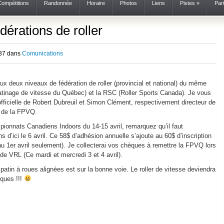
Compétitions
Randonnée
Horaire
Photos
Liens
Pistes
»
Par
dérations de roller
h37 dans
Comunications
aux deux niveaux de fédération de roller (provincial et national) du même
atinage de vitesse du Québec) et la RSC (Roller Sports Canada). Je vous
 officielle de Robert Dubreuil et Simon Clément, respectivement directeur de
r de la FPVQ.
pionnats Canadiens Indoors du 14-15 avril, remarquez qu’il faut
s d’ici le 6 avril. Ce 58$ d’adhésion annuelle s’ajoute au 60$ d’inscription
’au 1er avril seulement). Je collecterai vos chèques à remettre la FPVQ lors
e VRL (Ce mardi et mercredi 3 et 4 avril).
patin à roues alignées est sur la bonne voie. Le roller de vitesse deviendra
iques !!!