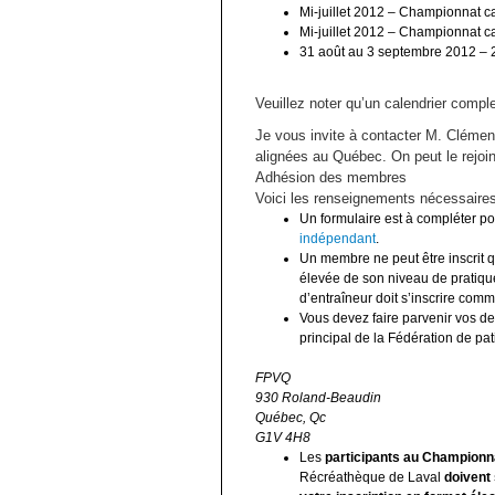
Mi-juillet 2012 – Championnat c
Mi-juillet 2012 – Championnat c
31 août au 3 septembre 2012 – 2
Veuillez noter qu’un calendrier comple
Je vous invite à contacter M. Clémen
alignées au Québec. On peut le rejoi
Adhésion des membres
Voici les renseignements nécessaire
Un formulaire est à compléter po
indépendant
.
Un membre ne peut être inscrit q
élevée de son niveau de pratique 
d’entraîneur doit s’inscrire co
Vous devez faire parvenir vos d
principal de la Fédération de pa
FPVQ
930 Roland-Beaudin
Québec, Qc
G1V 4H8
Les
participants au Championn
Récréathèque de Laval
doivent 