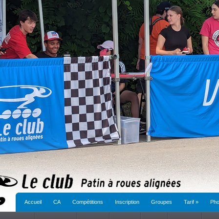
Accueil
CA
Compétitions
Inscription
Groupes
Tarif
»
Pho