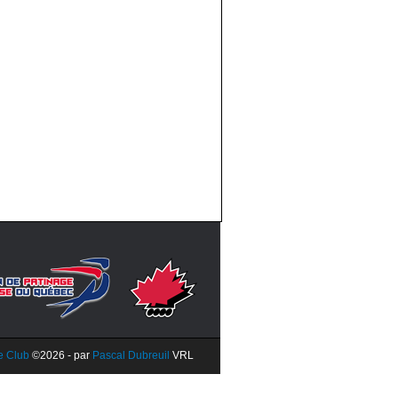
e Club
©2026 -
par
Pascal Dubreuil
VRL