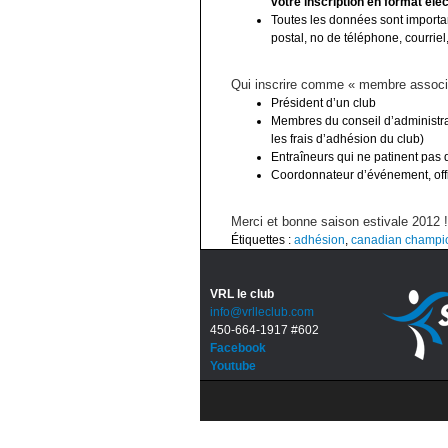
votre inscription en format éle
Toutes les données sont importa
postal, no de téléphone, courrie
Qui inscrire comme « membre associé
Président d’un club
Membres du conseil d’administra
les frais d’adhésion du club)
Entraîneurs qui ne patinent pas 
Coordonnateur d’événement, offic
Merci et bonne saison estivale 2012 !
Étiquettes :
adhésion
,
canadian champi
VRL le club
info@vrlleclub.com
450-664-1917 #602
Facebook
Youtube