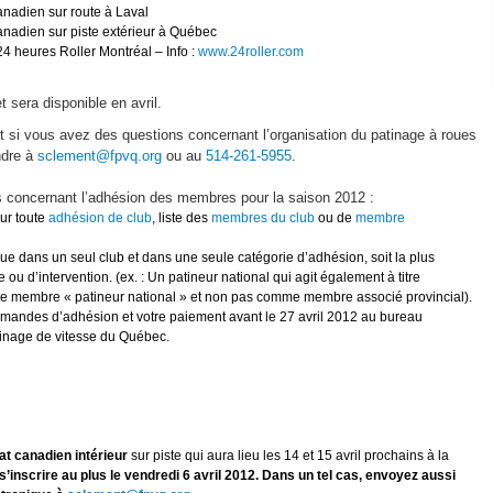
anadien sur route à Laval
anadien sur piste extérieur à Québec
4 heures Roller Montréal – Info :
www.24roller.com
t sera disponible en avril.
t si vous avez des questions concernant l’organisation du patinage à roues
ndre à
sclement@fpvq.org
ou au
514-261-5955
.
s concernant l’adhésion des membres pour la saison 2012 :
ur toute
adhésion de club
, liste des
membres du club
ou de
membre
ue dans un seul club et dans une seule catégorie d’adhésion, soit la plus
ou d’intervention. (ex. : Un patineur national qui agit également à titre
mme membre « patineur national » et non pas comme membre associé provincial).
emandes d’adhésion et votre paiement avant le 27 avril 2012 au bureau
tinage de vitesse du Québec.
at canadien intérieur
sur piste qui aura lieu les 14 et 15 avril prochains à la
s’inscrire au plus le vendredi 6 avril 2012. Dans un tel cas, envoyez aussi