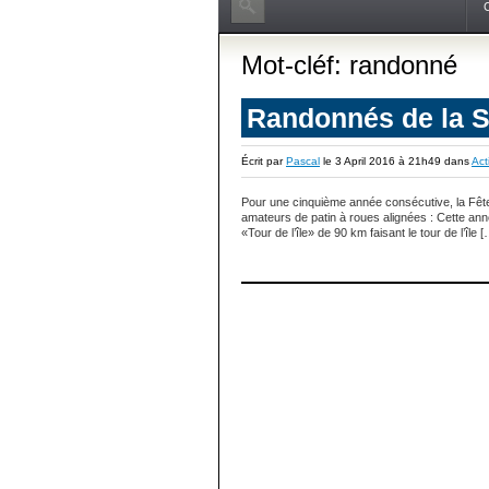
Mot-cléf: randonné
Randonnés de la S
Écrit par
Pascal
le 3 April 2016 à 21h49 dans
Act
Pour une cinquième année consécutive, la Fête
amateurs de patin à roues alignées : Cette anné
«Tour de l’île» de 90 km faisant le tour de l’île 