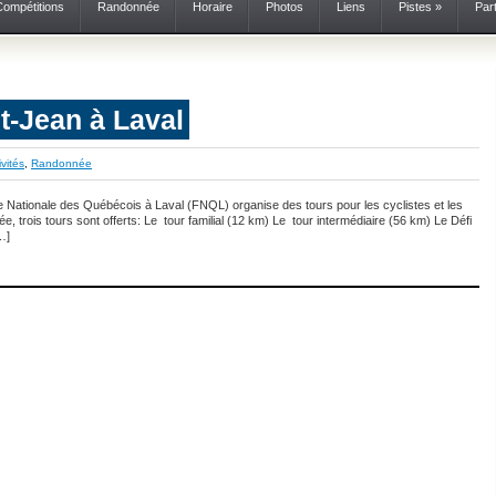
Compétitions
Randonnée
Horaire
Photos
Liens
Pistes
»
Par
t-Jean à Laval
ivités
,
Randonnée
 Nationale des Québécois à Laval (FNQL) organise des tours pour les cyclistes et les
e, trois tours sont offerts: Le tour familial (12 km) Le tour intermédiaire (56 km) Le Défi
[…]