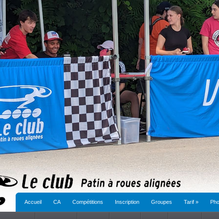
Accueil
CA
Compétitions
Inscription
Groupes
Tarif
»
Pho