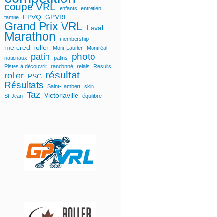
coupe VRL
enfants
entretien
FPVQ
GPVRL
famille
Grand Prix VRL
Laval
Marathon
membership
mercredi roller
Mont-Laurier
Montréal
photo
patin
nationaux
patins
Pistes à découvrir
randonné
relais
Results
résultat
roller
RSC
Résultats
Saint-Lambert
skin
Taz
Victoriaville
St-Jean
équilibre