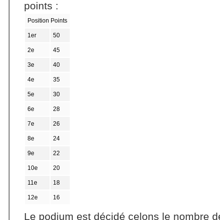
points :
Position Points
1er
50
2e
45
3e
40
4e
35
5e
30
6e
28
7e
26
8e
24
9e
22
10e
20
11e
18
12e
16
Le podium est décidé celons le nombre de