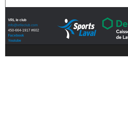
VRL le club
info@vrlleclub.com
450-664-1917 #602
Facebook
Youtube