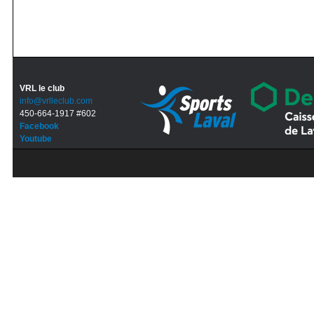
VRL le club
info@vrlleclub.com
450-664-1917 #602
Facebook
Youtube