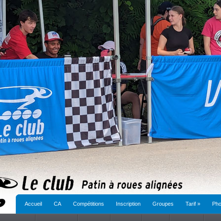
Accueil
CA
Compétitions
Inscription
Groupes
Tarif
»
Pho