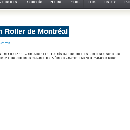
Compétitions
Randonnée
Horaire
Photos
Liens
Pistes
»
Par
 Roller de Montréal
rchives
es d’hier de 42 km, 3 km et/ou 21 km! Les résultats des courses sont postés sur le site
 Voyez la description du marathon par Stéphane Charron: Live Blog: Marathon Roller