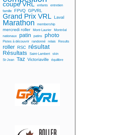
coupe VRL
enfants
entretien
FPVQ
GPVRL
famille
Grand Prix VRL
Laval
Marathon
membership
mercredi roller
Mont-Laurier
Montréal
photo
patin
nationaux
patins
Pistes à découvrir
randonné
relais
Results
résultat
roller
RSC
Résultats
Saint-Lambert
skin
Taz
Victoriaville
St-Jean
équilibre