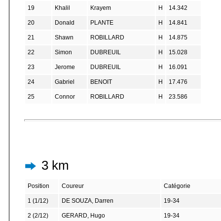
19
Khalil
Krayem
H
14.342
20
Donald
PLANTE
H
14.841
21
Shawn
ROBILLARD
H
14.875
22
Simon
DUBREUIL
H
15.028
23
Jerome
DUBREUIL
H
16.091
24
Gabriel
BENOIT
H
17.476
25
Connor
ROBILLARD
H
23.586
3 km
Position
Coureur
Catégorie
1 (1/12)
DE SOUZA, Darren
19-34
2 (2/12)
GERARD, Hugo
19-34