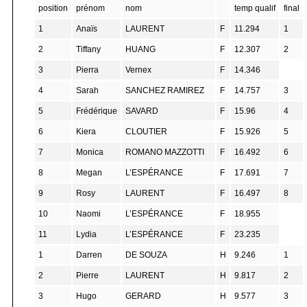
position
prénom
nom
temp qualif
final
1
Anaïs
LAURENT
F
11.294
1
2
Tiffany
HUANG
F
12.307
2
3
Pierra
Vernex
F
14.346
4
Sarah
SANCHEZ RAMIREZ
F
14.757
3
5
Frédérique
SAVARD
F
15.96
4
6
Kiera
CLOUTIER
F
15.926
5
7
Monica
ROMANO MAZZOTTI
F
16.492
6
8
Megan
L’ESPÉRANCE
F
17.691
7
9
Rosy
LAURENT
F
16.497
8
10
Naomi
L’ESPÉRANCE
F
18.955
11
Lydia
L’ESPÉRANCE
F
23.235
1
Darren
DE SOUZA
H
9.246
1
2
Pierre
LAURENT
H
9.817
2
3
Hugo
GERARD
H
9.577
3