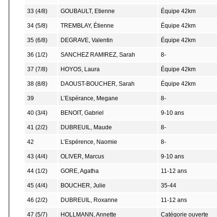
33 (4/8)
GOUBAULT, Etienne
Équipe 42km
34 (5/8)
TREMBLAY, Étienne
Équipe 42km
35 (6/8)
DEGRAVE, Valentin
Équipe 42km
36 (1/2)
SANCHEZ RAMIREZ, Sarah
8-
37 (7/8)
HOYOS, Laura
Équipe 42km
38 (8/8)
DAOUST-BOUCHER, Sarah
Équipe 42km
39
L’Espérance, Megane
8-
40 (3/4)
BENOIT, Gabriel
9-10 ans
41 (2/2)
DUBREUIL, Maude
8-
42
L’Espérence, Naomie
8-
43 (4/4)
OLIVER, Marcus
9-10 ans
44 (1/2)
GORE, Agatha
11-12 ans
45 (4/4)
BOUCHER, Julie
35-44
46 (2/2)
DUBREUIL, Roxanne
11-12 ans
47 (5/7)
HOLLMANN, Annette
Catégorie ouverte