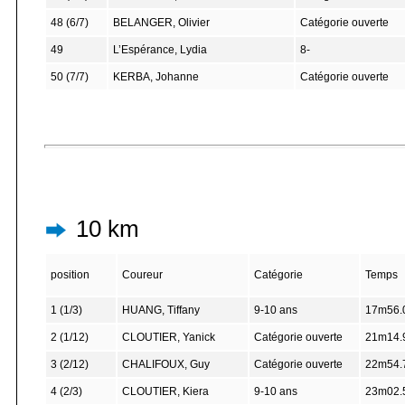
48 (6/7)
BELANGER, Olivier
Catégorie ouverte
49
L’Espérance, Lydia
8-
50 (7/7)
KERBA, Johanne
Catégorie ouverte
10 km
position
Coureur
Catégorie
Temps
1 (1/3)
HUANG, Tiffany
9-10 ans
17m56.
2 (1/12)
CLOUTIER, Yanick
Catégorie ouverte
21m14.
3 (2/12)
CHALIFOUX, Guy
Catégorie ouverte
22m54.
4 (2/3)
CLOUTIER, Kiera
9-10 ans
23m02.