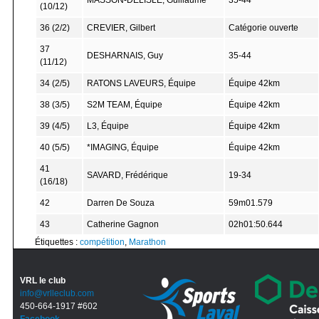
MASSON-DELISLE, Guillaume
35-44
(10/12)
36 (2/2)
CREVIER, Gilbert
Catégorie ouverte
37
DESHARNAIS, Guy
35-44
(11/12)
34 (2/5)
RATONS LAVEURS, Équipe
Équipe 42km
38 (3/5)
S2M TEAM, Équipe
Équipe 42km
39 (4/5)
L3, Équipe
Équipe 42km
40 (5/5)
*IMAGING, Équipe
Équipe 42km
41
SAVARD, Frédérique
19-34
(16/18)
42
Darren De Souza
59m01.579
43
Catherine Gagnon
02h01:50.644
Étiquettes :
compétition
,
Marathon
VRL le club
info@vrlleclub.com
450-664-1917 #602