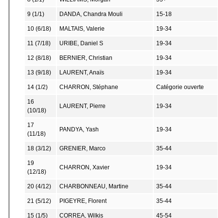
9 (1/1)
DANDA, Chandra Mouli
15-18
10 (6/18)
MALTAIS, Valerie
19-34
11 (7/18)
URIBE, Daniel S
19-34
12 (8/18)
BERNIER, Christian
19-34
13 (9/18)
LAURENT, Anaïs
19-34
14 (1/2)
CHARRON, Stéphane
Catégorie ouverte
16
LAURENT, Pierre
19-34
(10/18)
17
PANDYA, Yash
19-34
(11/18)
18 (3/12)
GRENIER, Marco
35-44
19
CHARRON, Xavier
19-34
(12/18)
20 (4/12)
CHARBONNEAU, Martine
35-44
21 (5/12)
PIGEYRE, Florent
35-44
15 (1/5)
CORREA, Wilkis
45-54