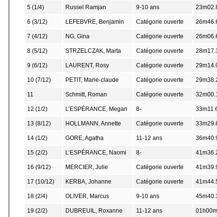
5 (1/4)
Russel Ramjan
9-10 ans
23m02.
6 (3/12)
LEFEBVRE, Benjamin
Catégorie ouverte
26m46.
7 (4/12)
NG, Gina
Catégorie ouverte
26m06.
8 (5/12)
STRZELCZAK, Marta
Catégorie ouverte
28m17.
9 (6/12)
LAURENT, Rosy
Catégorie ouverte
29m14.
10 (7/12)
PETIT, Marie-claude
Catégorie ouverte
29m38.
11
Schmitt, Roman
Catégorie ouverte
32m00.
12 (1/2)
L’ESPÉRANCE, Megan
8-
33m11.
13 (8/12)
HOLLMANN, Annette
Catégorie ouverte
33m29.
14 (1/2)
GORE, Agatha
11-12 ans
36m40.
15 (2/2)
L’ESPÉRANCE, Naomi
8-
41m36.
16 (9/12)
MERCIER, Julie
Catégorie ouverte
41m39.
17 (10/12)
KERBA, Johanne
Catégorie ouverte
41m44.
18 (2/4)
OLIVER, Marcus
9-10 ans
45m40.
19 (2/2)
DUBREUIL, Roxanne
11-12 ans
01h00m