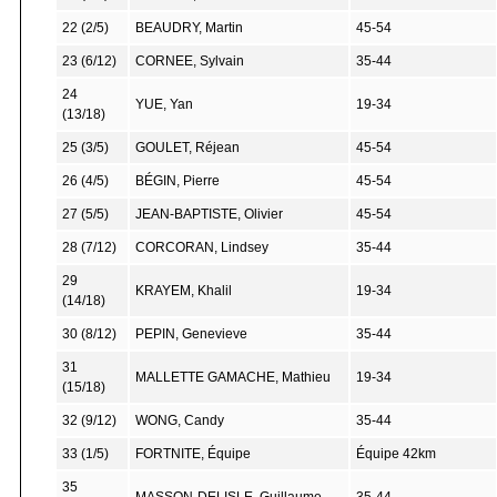
22 (2/5)
BEAUDRY, Martin
45-54
23 (6/12)
CORNEE, Sylvain
35-44
24
YUE, Yan
19-34
(13/18)
25 (3/5)
GOULET, Réjean
45-54
26 (4/5)
BÉGIN, Pierre
45-54
27 (5/5)
JEAN-BAPTISTE, Olivier
45-54
28 (7/12)
CORCORAN, Lindsey
35-44
29
KRAYEM, Khalil
19-34
(14/18)
30 (8/12)
PEPIN, Genevieve
35-44
31
MALLETTE GAMACHE, Mathieu
19-34
(15/18)
32 (9/12)
WONG, Candy
35-44
33 (1/5)
FORTNITE, Équipe
Équipe 42km
35