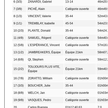
6 (3/3)
ZANARDI, Gabriel
13-14
46m20.
7 (3/9)
PICHÉ, Alain
Catégorie ouverte
46m49.
8 (1/3)
VINCENT, Valerie
35-44
52m43.
9 (1/1)
TREMBLAY, Isabelle
45-54
54m23.
10 (2/3)
PLANTE, Donald
35-44
54m24.
11 (4/9)
SAMUEL, Régent
Catégorie ouverte
54m40.
12 (5/9)
L’ESPÉRANCE, Vincent
Catégorie ouverte
57m16.
13 (1/2)
JAWBREAKERS, Équipe
Équipe 21km
58m07.
14 (6/9)
QI, Stephen
Catégorie ouverte
59m12.
TOUJOURS PLUS VITE,
15 (2/2)
Équipe 21km
59m40.
Équipe
16 (7/9)
ZORATTO, William
Catégorie ouverte
01h00m
17 (3/3)
BOUCHER, Julie
35-44
01h00m
18 (8/9)
WELCH, Jan
Catégorie ouverte
01h03m
19 (9/9)
VASQUES, Pedro
Catégorie ouverte
01h03m
20
Carlos Ruesga
01h12:40.63
7,0