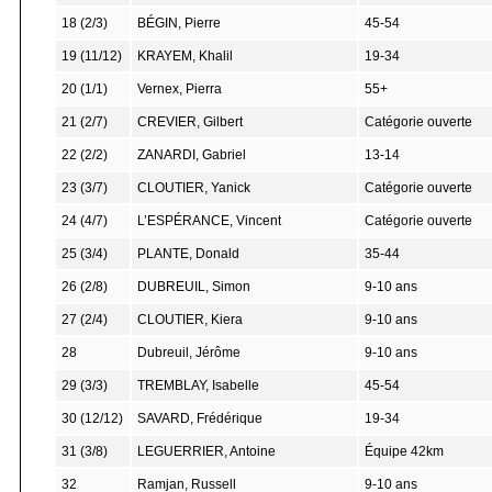
18 (2/3)
BÉGIN, Pierre
45-54
19 (11/12)
KRAYEM, Khalil
19-34
20 (1/1)
Vernex, Pierra
55+
21 (2/7)
CREVIER, Gilbert
Catégorie ouverte
22 (2/2)
ZANARDI, Gabriel
13-14
23 (3/7)
CLOUTIER, Yanick
Catégorie ouverte
24 (4/7)
L’ESPÉRANCE, Vincent
Catégorie ouverte
25 (3/4)
PLANTE, Donald
35-44
26 (2/8)
DUBREUIL, Simon
9-10 ans
27 (2/4)
CLOUTIER, Kiera
9-10 ans
28
Dubreuil, Jérôme
9-10 ans
29 (3/3)
TREMBLAY, Isabelle
45-54
30 (12/12)
SAVARD, Frédérique
19-34
31 (3/8)
LEGUERRIER, Antoine
Équipe 42km
32
Ramjan, Russell
9-10 ans