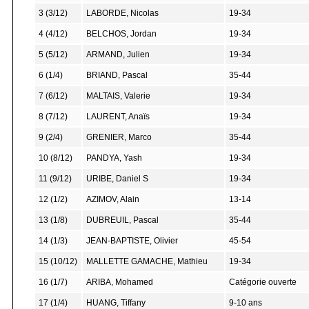
3 (3/12)
LABORDE, Nicolas
19-34
4 (4/12)
BELCHOS, Jordan
19-34
5 (5/12)
ARMAND, Julien
19-34
6 (1/4)
BRIAND, Pascal
35-44
7 (6/12)
MALTAIS, Valerie
19-34
8 (7/12)
LAURENT, Anaïs
19-34
9 (2/4)
GRENIER, Marco
35-44
10 (8/12)
PANDYA, Yash
19-34
11 (9/12)
URIBE, Daniel S
19-34
12 (1/2)
AZIMOV, Alain
13-14
13 (1/8)
DUBREUIL, Pascal
35-44
14 (1/3)
JEAN-BAPTISTE, Olivier
45-54
15 (10/12)
MALLETTE GAMACHE, Mathieu
19-34
16 (1/7)
ARIBA, Mohamed
Catégorie ouverte
17 (1/4)
HUANG, Tiffany
9-10 ans