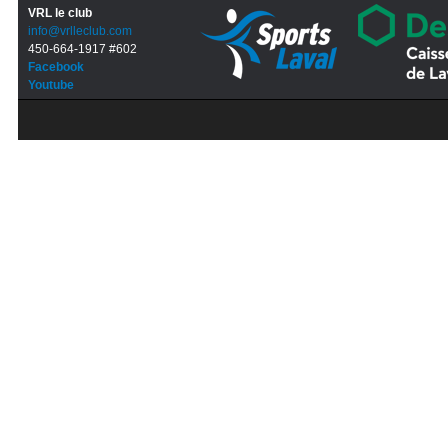
VRL le club
info@vrlleclub.com
450-664-1917 #602
Facebook
Youtube