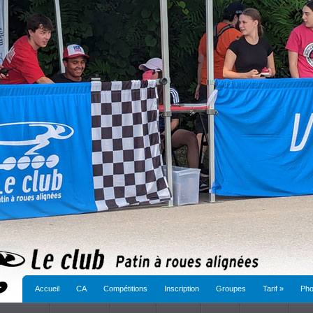
Accueil
CA
Compétitions
Inscription
Groupes
Tarif
»
Pho