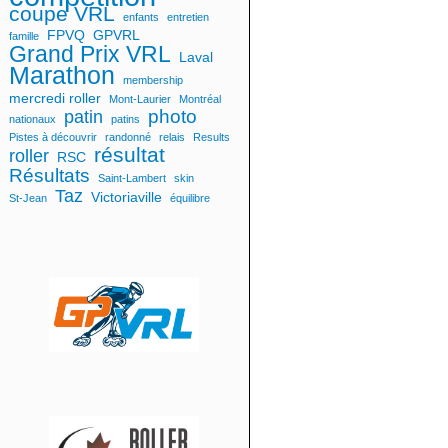
coupe VRL
enfants
entretien
FPVQ
GPVRL
famille
Grand Prix VRL
Laval
Marathon
membership
mercredi roller
Mont-Laurier
Montréal
photo
patin
nationaux
patins
Pistes à découvrir
randonné
relais
Results
résultat
roller
RSC
Résultats
Saint-Lambert
skin
Taz
Victoriaville
St-Jean
équilibre