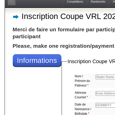
Compétitions
Randonnée
H
Inscription Coupe VRL 20
Merci de faire un formulaire par partic
participant
Please, make one registration/payment 
Informations
Inscription Coupe V
Nom /
Prénom du
Patineur
*
Adresse
Courriel
*
Date de
Naissance /
Birthdate
*