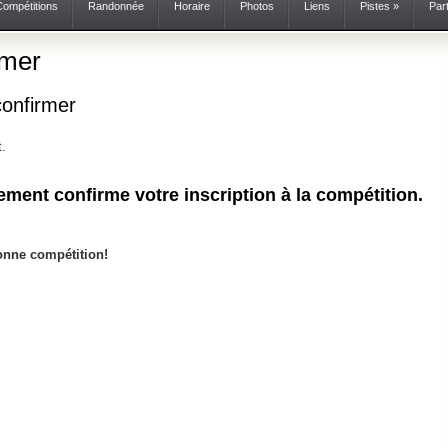
Compétitions
Randonnée
Horaire
Photos
Liens
Pistes
»
Par
rmer
confirmer
t.
ement confirme votre inscription à la compétition.
onne compétition!