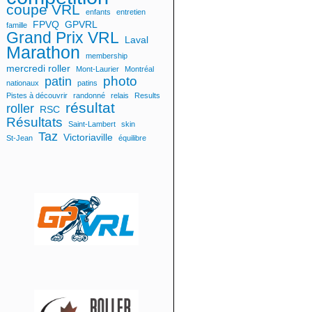
coupe VRL
enfants
entretien
FPVQ
GPVRL
famille
Grand Prix VRL
Laval
Marathon
membership
mercredi roller
Mont-Laurier
Montréal
photo
patin
nationaux
patins
Pistes à découvrir
randonné
relais
Results
résultat
roller
RSC
Résultats
Saint-Lambert
skin
Taz
Victoriaville
St-Jean
équilibre