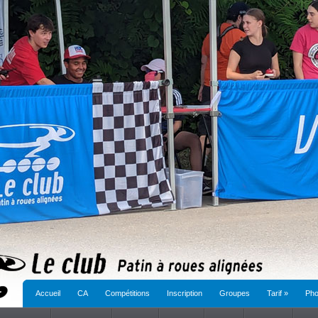
Accueil
CA
Compétitions
Inscription
Groupes
Tarif
»
Pho